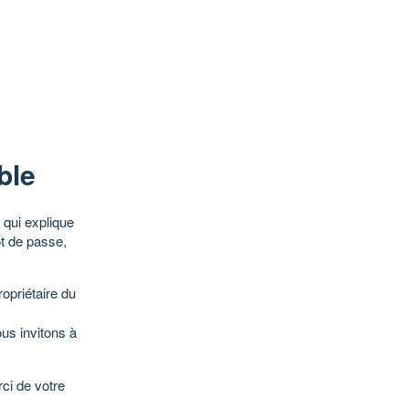
ble
qui explique
ot de passe,
opriétaire du
ous invitons à
ci de votre