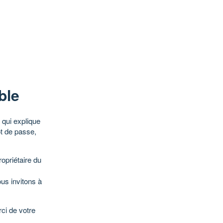
ble
qui explique
ot de passe,
opriétaire du
ous invitons à
ci de votre