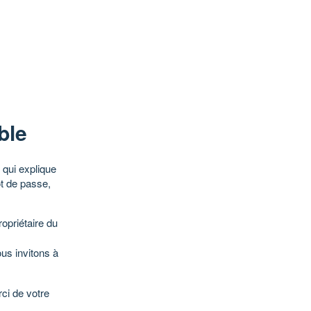
ble
qui explique
ot de passe,
opriétaire du
ous invitons à
ci de votre