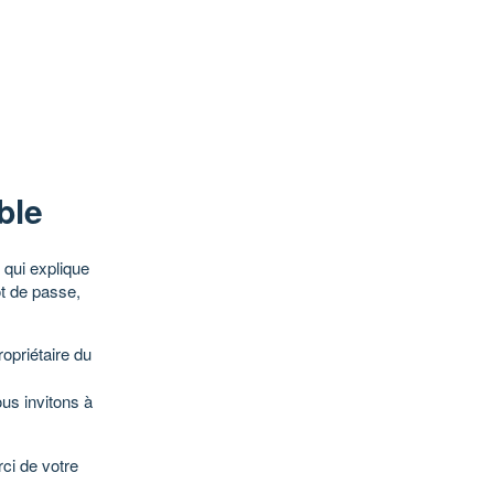
ble
qui explique
ot de passe,
opriétaire du
ous invitons à
ci de votre