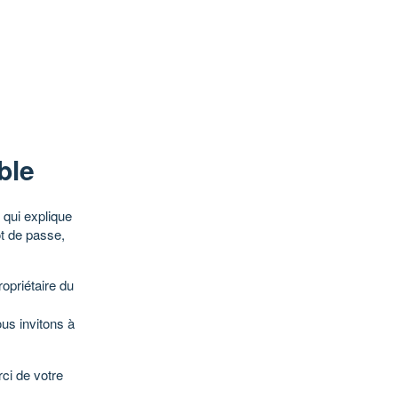
ble
qui explique
ot de passe,
opriétaire du
ous invitons à
ci de votre