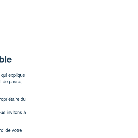
ble
qui explique
ot de passe,
opriétaire du
ous invitons à
ci de votre